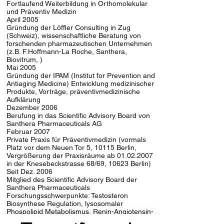
Fortlaufend Weiterbildung in Orthomolekular
und Präventiv Medizin
April 2005
Gründung der Löffler Consulting in Zug
(Schweiz), wissenschaftliche Beratung von
forschenden pharmazeutischen Unternehmen
(z.B. F.Hoffmann-La Roche, Santhera,
Biovitrum, )
Mai 2005
Gründung der IPAM (Institut for Prevention and
Antiaging Medicine) Entwicklung medizinischer
Produkte, Vorträge, präventivmedizinische
Aufklärung
Dezember 2006
Berufung in das Scientific Advisory Board von
Santhera Pharmaceuticals AG
Februar 2007
Private Praxis für Präventivmedizin (vormals
Platz vor dem Neuen Tor 5, 10115 Berlin,
Vergrößerung der Praxisräume ab 01.02.2007
in der Knesebeckstrasse 68/69, 10623 Berlin)
Seit Dez. 2006
Mitglied des Scientific Advisory Board der
Santhera Pharmaceuticals
Forschungsschwerpunkte: Testosteron
Biosynthese Regulation, lysosomaler
Phospolipid Metabolismus, Renin-Angiotensin-
System, Endothelin System, Dipeptidyl