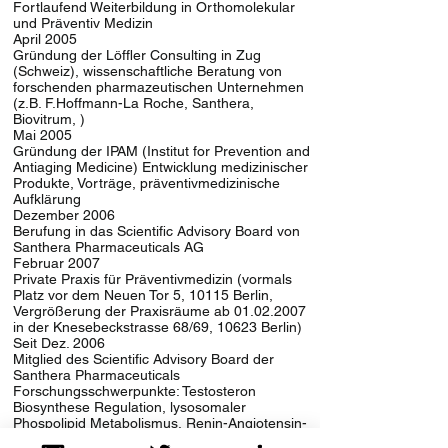
Fortlaufend Weiterbildung in Orthomolekular
und Präventiv Medizin
April 2005
Gründung der Löffler Consulting in Zug
(Schweiz), wissenschaftliche Beratung von
forschenden pharmazeutischen Unternehmen
(z.B. F.Hoffmann-La Roche, Santhera,
Biovitrum, )
Mai 2005
Gründung der IPAM (Institut for Prevention and
Antiaging Medicine) Entwicklung medizinischer
Produkte, Vorträge, präventivmedizinische
Aufklärung
Dezember 2006
Berufung in das Scientific Advisory Board von
Santhera Pharmaceuticals AG
Februar 2007
Private Praxis für Präventivmedizin (vormals
Platz vor dem Neuen Tor 5, 10115 Berlin,
Vergrößerung der Praxisräume ab 01.02.2007
in der Knesebeckstrasse 68/69, 10623 Berlin)
Seit Dez. 2006
Mitglied des Scientific Advisory Board der
Santhera Pharmaceuticals
Forschungsschwerpunkte: Testosteron
Biosynthese Regulation, lysosomaler
Phospolipid Metabolismus, Renin-Angiotensin-
System, Endothelin System, Dipeptidyl