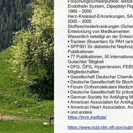
Forschungsschwerpunkte: Testost
Endothelin System, Dipeptidyl Pe
1989 – 2000
Herz-Kreislauf-Erkrankungen, S
2000 – 2005
Stoffwechselerkrankungen (Schwe
Entwicklung von Medikamenten
Wesentlich beteiligt an der Entw
• Tracleer (Bosentan) für PAH (ar
• SPP301 für diabetische Nephrop
Publikationen
• 77 Publikationen, 50 internatio
Gutachter Tätigkeit
• DFG, ÖFG, Hypertension, FEB
Mitgliedschaften
• Gesellschaft Deutscher Chemik
• Deutsche Gesellschaft für Bioc
• Forum Orthomolekulare Medizi
• Deutsche Gesellschaft für präve
• German Society for AntiAging M
• American Association for AntiA
• American Heart Association, A
• und andere
https://imm.institute/
https://www.ncbi.nlm.nih.gov