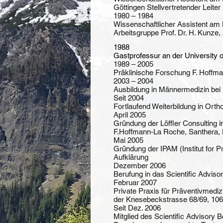
Göttingen Stellvertretender Leite
1980 – 1984
Wissenschaftlicher Assistent am M
Arbeitsgruppe Prof. Dr. H. Kunze, 
1988
Gastprofessur an der University o
1989 – 2005
Präklinische Forschung F. Hoffman
2003 – 2004
Ausbildung in Männermedizin 
Seit 2004
Fortlaufend Weiterbildung in Ort
April 2005
Gründung der Löffler Consulting
F.Hoffmann-La Roche, Santhera, B
Mai 2005
Gründung der IPAM (Institut for 
Aufklärung
Dezember 2006
Berufung in das Scientific Advi
Februar 2007
Private Praxis für Präventivmedi
der Knesebeckstrasse 68/69, 106
Seit Dez. 2006
Mitglied des Scientific Advisory