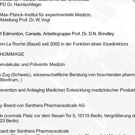
r PD Dr. Harnischfeger
ax-Planck-Institut für experimentelle Medizin,
Abteilung Prof. Dr. W. Vogt
f Edmonton, Canada, Arbeitsgruppe Prof. Dr. D.N. Brindley
n-La Roche (Basel) seit 2002 in der Funktion eines Vizedirektors
bei HOMMAGE
homolekular und Präventiv Medizin
 in Zug (Schweiz), wissenschaftliche Beratung von forschenden phar
iovitrum, )
Prevention and Antiaging Medicine) Entwicklung medizinischer Produkt
sory Board von Santhera Pharmaceuticals AG
zin (vormals Platz vor dem Neuen Tor 5, 10115 Berlin, Vergrößerung 
23 Berlin)
 Board der Santhera Pharmaceuticals