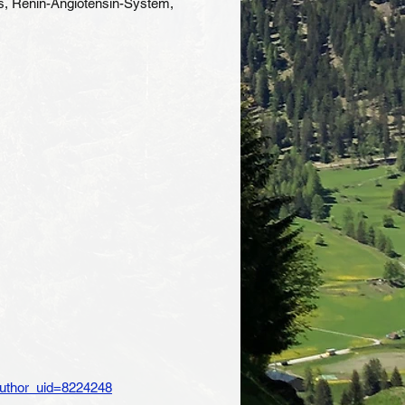
s, Renin-Angiotensin-System,
uthor_uid=8224248