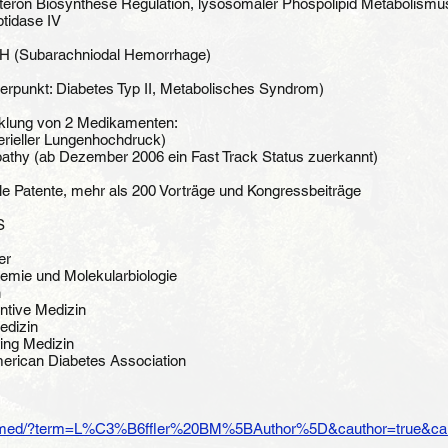
eron Biosynthese Regulation, lysosomaler Phospolipid Metabolismu
ptidase IV
AH (Subarachniodal Hemorrhage)
rpunkt: Diabetes Typ II, Metabolisches Syndrom)
icklung von 2 Medikamenten:
terieller Lungenhochdruck)
athy (ab Dezember 2006 ein Fast Track Status zuerkannt)
nale Patente, mehr als 200 Vorträge und Kongressbeiträge
S
er
hemie und Molekularbiologie
n
ntive Medizin
edizin
ging Medizin
merican Diabetes Association
/pubmed/?term=L%C3%B6ffler%20BM%5BAuthor%5D&cauthor=true&ca